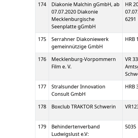
174
Diakonie Malchin gGmbH, ab
HR 20
07.07.2020 Diakonie
07.07
Mecklenburgische
6291
Seenplatte gGmbH
175
Serrahner Diakoniewerk
HRB 
gemeinnützige GmbH
176
Mecklenburg-Vorpommern
VR 3
Film e. V.
Amts
Schw
177
Stralsunder Innovation
HRB 
Consult GmbH
178
Boxclub TRAKTOR Schwerin
VR12
179
Behindertenverband
5035
Ludwigslust e.V: