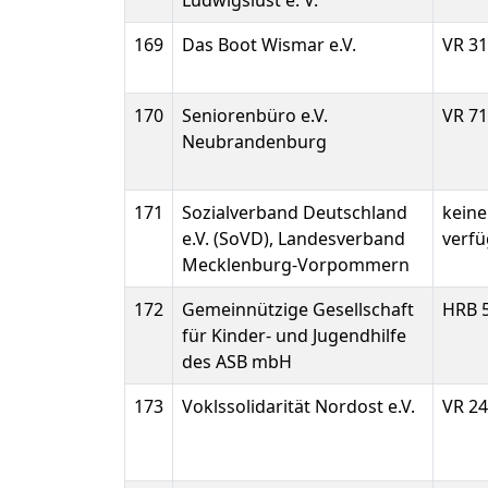
Ludwigslust e. V.
169
Das Boot Wismar e.V.
VR 3
170
Seniorenbüro e.V.
VR 7
Neubrandenburg
171
Sozialverband Deutschland
kein
e.V. (SoVD), Landesverband
verf
Mecklenburg-Vorpommern
172
Gemeinnützige Gesellschaft
HRB 
für Kinder- und Jugendhilfe
des ASB mbH
173
Voklssolidarität Nordost e.V.
VR 2