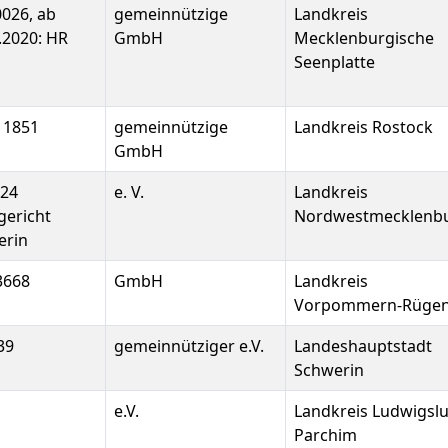
026, ab
gemeinnützige
Landkreis
.2020: HR
GmbH
Mecklenburgische
Seenplatte
11851
gemeinnützige
Landkreis Rostock
GmbH
324
e. V.
Landkreis
gericht
Nordwestmecklenb
erin
3668
GmbH
Landkreis
Vorpommern-Rüge
39
gemeinnütziger e.V.
Landeshauptstadt
Schwerin
e.V.
Landkreis Ludwigslu
Parchim