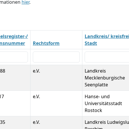
ormationen
hier
.
lsregister-/
Landkreis/ kreisfre
insnummer
Rechtsform
Stadt
788
e.V.
Landkreis
Mecklenburgische
Seenplatte
17
e.V.
Hanse- und
Universitätsstadt
Rostock
035
e.V.
Landkreis Ludwigslu