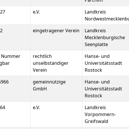
Parchim
127
e.V.
Landkreis
Nordwestmecklenb
12
eingetragener Verein
Landkreis
Mecklenburgische
Seenplatte
e Nummer
rechtlich
Hanse- und
ügbar
unselbständiger
Universitätsstadt
Verein
Rostock
5966
gemeinnützige
Hanse- und
GmbH
Universitätsstadt
Rostock
464
e.V.
Landkreis
Vorpommern-
Greifswald