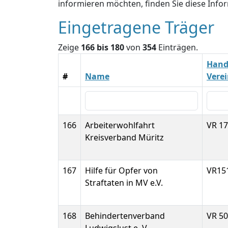
informieren möchten, finden Sie diese Inf
Eingetragene Träger
Zeige
166 bis 180
von
354
Einträgen.
Hande
#
Name
Vere
166
Arbeiterwohlfahrt
VR 1
Kreisverband Müritz
167
Hilfe für Opfer von
VR15
Straftaten in MV e.V.
168
Behindertenverband
VR 5