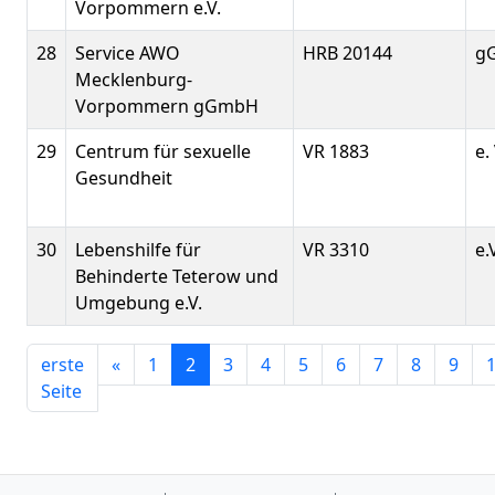
Vorpommern e.V.
28
Service AWO
HRB 20144
g
Mecklenburg-
Vorpommern gGmbH
29
Centrum für sexuelle
VR 1883
e. 
Gesundheit
30
Lebenshilfe für
VR 3310
e.
Behinderte Teterow und
Umgebung e.V.
erste
«
1
2
3
4
5
6
7
8
9
Seite