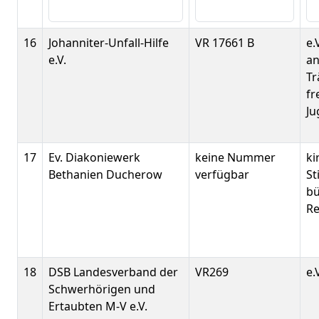
16
Johanniter-Unfall-Hilfe
VR 17661 B
e.
e.V.
an
Tr
fr
Ju
17
Ev. Diakoniewerk
keine Nummer
ki
Bethanien Ducherow
verfügbar
St
bü
Re
18
DSB Landesverband der
VR269
e.
Schwerhörigen und
Ertaubten M-V e.V.