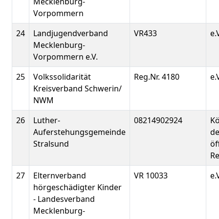
Mecklenburg-
Vorpommern
24
Landjugendverband
VR433
e.
Mecklenburg-
Vorpommern e.V.
25
Volkssolidarität
Reg.Nr. 4180
e.
Kreisverband Schwerin/
NWM
26
Luther-
08214902924
Kö
Auferstehungsgemeinde
de
Stralsund
öf
Re
27
Elternverband
VR 10033
e.
hörgeschädigter Kinder
- Landesverband
Mecklenburg-