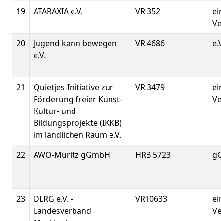
19
ATARAXIA e.V.
VR 352
ei
Ve
20
Jugend kann bewegen
VR 4686
e.
e.V.
21
Quietjes-Initiative zur
VR 3479
ei
Förderung freier Kunst-
Ve
Kultur- und
Bildungsprojekte (IKKB)
im ländlichen Raum e.V.
22
AWO-Müritz gGmbH
HRB 5723
g
23
DLRG e.V. -
VR10633
ei
Landesverband
Ve