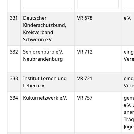
331
Deutscher
VR 678
e.V.
Kinderschutzbund,
Kreisverband
Schwerin e.V.
332
Seniorenbüro e.V.
VR 712
eing
Neubrandenburg
Vere
333
Institut Lernen und
VR 721
eing
Leben e.V.
Verei
334
Kulturnetzwerk e.V.
VR 757
gem
e.V.
ane
Träg
Juge