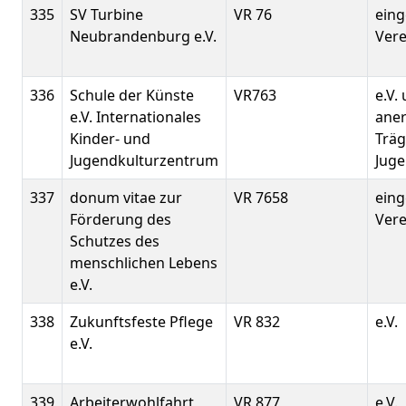
335
SV Turbine
VR 76
eing
Neubrandenburg e.V.
Verei
336
Schule der Künste
VR763
e.V.
e.V. Internationales
ane
Kinder- und
Träg
Jugendkulturzentrum
Juge
337
donum vitae zur
VR 7658
eing
Förderung des
Verei
Schutzes des
menschlichen Lebens
e.V.
338
Zukunftsfeste Pflege
VR 832
e.V.
e.V.
339
Arbeiterwohlfahrt
VR 877
e.V.