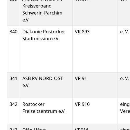
Kreisverband
Schwerin-Parchim
e.V.
340
Diakonie Rostocker
VR 893
e. V.
Stadtmission e.V.
341
ASB RV NORD-OST
VR 91
e. V.
e.V.
342
Rostocker
VR 910
eing
Freizeitzentrum e.V.
Verei