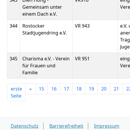
343
Diên Hông -
VR916
eing
Gemeinsam unter
Vere
einem Dach e.V.
344
Rostocker
VR 943
e.V.
Stadtjugendring e.V.
ane
Träg
Juge
345
Charisma e.V. - Verein
VR 951
eing
für Frauen und
Verei
Familie
erste
«
15
16
17
18
19
20
21
2
Seite
Datenschutz
Barrierefreiheit
Impressum