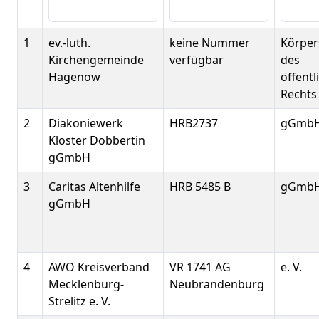
1
ev.-luth.
keine Nummer
Körper
Kirchengemeinde
verfügbar
des
Hagenow
öffentl
Rechts
2
Diakoniewerk
HRB2737
gGmb
Kloster Dobbertin
gGmbH
3
Caritas Altenhilfe
HRB 5485 B
gGmb
gGmbH
4
AWO Kreisverband
VR 1741 AG
e. V.
Mecklenburg-
Neubrandenburg
Strelitz e. V.