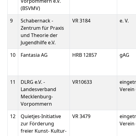
Vorpommern e.V.
(BSVMV)
9
Schabernack -
VR 3184
e. V.
Zentrum für Praxis
und Theorie der
Jugendhilfe e.V.
10
Fantasia AG
HRB 12857
gAG
11
DLRG e.V. -
VR10633
einget
Landesverband
Verein 
Mecklenburg-
Vorpommern
12
Quietjes-Initiative
VR 3479
einget
zur Förderung
Verein 
freier Kunst- Kultur-