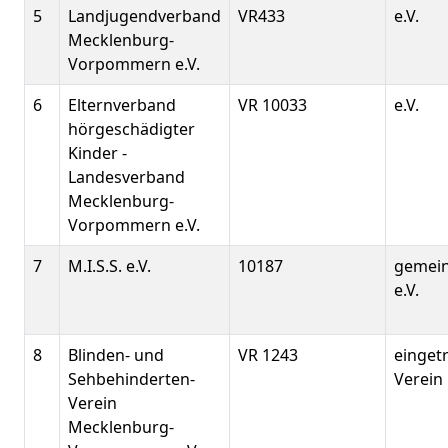
5
Landjugendverband
VR433
e.V.
Mecklenburg-
Vorpommern e.V.
6
Elternverband
VR 10033
e.V.
hörgeschädigter
Kinder -
Landesverband
Mecklenburg-
Vorpommern e.V.
7
M.I.S.S. e.V.
10187
gemein
e.V.
8
Blinden- und
VR 1243
einget
Sehbehinderten-
Verein
Verein
Mecklenburg-