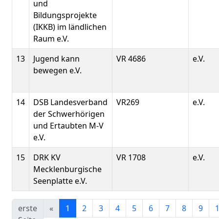
und
Bildungsprojekte
(IKKB) im ländlichen
Raum e.V.
13
Jugend kann
VR 4686
e.V.
bewegen e.V.
14
DSB Landesverband
VR269
e.V.
der Schwerhörigen
und Ertaubten M-V
e.V.
15
DRK KV
VR 1708
e.V.
Mecklenburgische
Seenplatte e.V.
erste
«
1
2
3
4
5
6
7
8
9