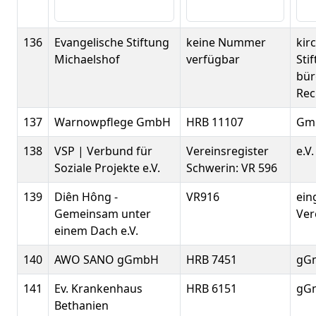
136
Evangelische Stiftung
keine Nummer
kir
Michaelshof
verfügbar
Sti
bür
Rec
137
Warnowpflege GmbH
HRB 11107
Gm
138
VSP | Verbund für
Vereinsregister
e.V.
Soziale Projekte e.V.
Schwerin: VR 596
139
Diên Hông -
VR916
ein
Gemeinsam unter
Ver
einem Dach e.V.
140
AWO SANO gGmbH
HRB 7451
gG
141
Ev. Krankenhaus
HRB 6151
gG
Bethanien