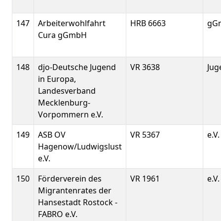
147
Arbeiterwohlfahrt
HRB 6663
gG
Cura gGmbH
148
djo-Deutsche Jugend
VR 3638
Jug
in Europa,
Landesverband
Mecklenburg-
Vorpommern e.V.
149
ASB OV
VR 5367
e.V.
Hagenow/Ludwigslust
e.V.
150
Förderverein des
VR 1961
e.V.
Migrantenrates der
Hansestadt Rostock -
FABRO e.V.