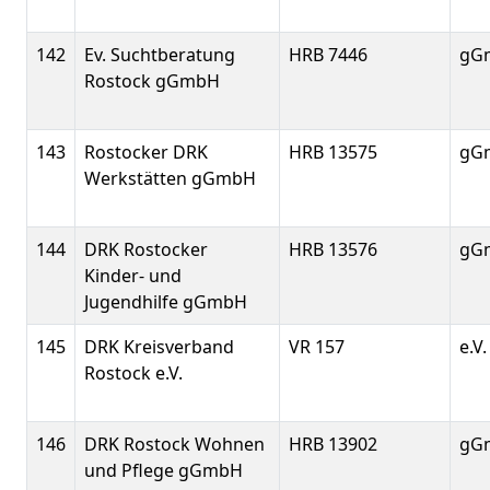
142
Ev. Suchtberatung
HRB 7446
gG
Rostock gGmbH
143
Rostocker DRK
HRB 13575
gG
Werkstätten gGmbH
144
DRK Rostocker
HRB 13576
gG
Kinder- und
Jugendhilfe gGmbH
145
DRK Kreisverband
VR 157
e.V.
Rostock e.V.
146
DRK Rostock Wohnen
HRB 13902
gG
und Pflege gGmbH