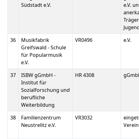
Südstadt e.V.
e.V. u
anerk
Träger
Jugend
36
Musikfabrik
VR0496
e.V.
Greifswald - Schule
für Popularmusik
e.V.
37
ISBW gGmbH -
HR 4308
gGmb
Institut für
Sozialforschung und
berufliche
Weiterbildung
38
Familienzentrum
VR3032
einge
Neustrelitz e.V.
Verein