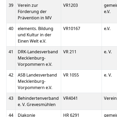
39
Verein zur
VR1203
gemei
Förderung der
e.V.
Prävention in MV
40
elements. Bildung
VR10167
e.V.
und Kultur in der
Einen Welt e.V.
41
DRK-Landesverband
VR 211
e. V.
Mecklenburg-
Vorpommern e.V.
42
ASB Landesverband
VR 1055
e. V.
Mecklenburg-
Vorpommern e.V.
43
Behindertenverband
VR4041
Verein
e. V. Grevesmühlen
44
Diakonie
HR 6291
gemei