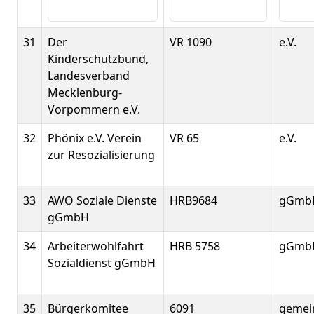
31
Der
VR 1090
e.V.
Kinderschutzbund,
Landesverband
Mecklenburg-
Vorpommern e.V.
32
Phönix e.V. Verein
VR 65
e.V.
zur Resozialisierung
33
AWO Soziale Dienste
HRB9684
gGmb
gGmbH
34
Arbeiterwohlfahrt
HRB 5758
gGmb
Sozialdienst gGmbH
35
Bürgerkomitee
6091
gemei