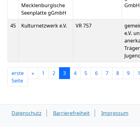
Mecklenburgische
GmbH
Seenplatte gGmbH
45
Kulturnetzwerk e.V.
VR 757
gemei
e.V. u
anerk
Träger
Jugend
erste
«
1
2
3
4
5
6
7
8
9
Seite
Datenschutz
Barrierefreiheit
Impressum