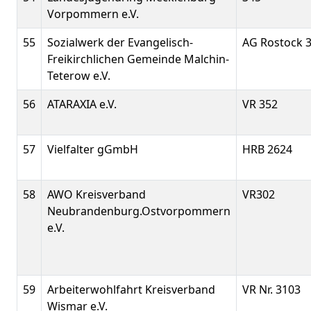
Vorpommern e.V.
55
Sozialwerk der Evangelisch-
AG Rostock 
Freikirchlichen Gemeinde Malchin-
Teterow e.V.
56
ATARAXIA e.V.
VR 352
57
Vielfalter gGmbH
HRB 2624
58
AWO Kreisverband
VR302
Neubrandenburg.Ostvorpommern
e.V.
59
Arbeiterwohlfahrt Kreisverband
VR Nr. 3103
Wismar e.V.