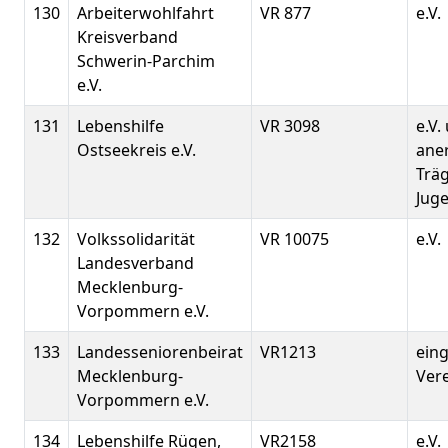
130
Arbeiterwohlfahrt
VR 877
e.V.
Kreisverband
Schwerin-Parchim
e.V.
131
Lebenshilfe
VR 3098
e.V.
Ostseekreis e.V.
ane
Träg
Juge
132
Volkssolidarität
VR 10075
e.V.
Landesverband
Mecklenburg-
Vorpommern e.V.
133
Landesseniorenbeirat
VR1213
ein
Mecklenburg-
Ver
Vorpommern e.V.
134
Lebenshilfe Rügen,
VR2158
e.V.