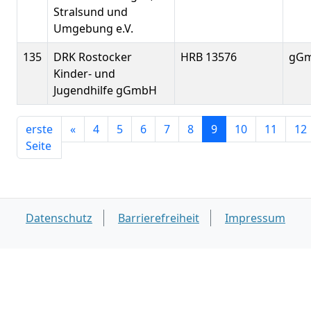
Stralsund und
Umgebung e.V.
135
DRK Rostocker
HRB 13576
gG
Kinder- und
Jugendhilfe gGmbH
erste
«
4
5
6
7
8
9
10
11
12
Seite
Datenschutz
Barrierefreiheit
Impressum