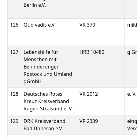
Berlin e.V.
126
Quo vadis e.V.
VR 370
mild
127
Lebenshilfe für
HRB 10480
g G
Menschen mit
Behinderungen
Rostock und Umland
gGmbH
128
Deutsches Rotes
VR 2012
e. V.
Kreuz Kreisverband
Rügen-Stralsund e. V.
129
DRK Kreisverband
VR 2339
ein
Bad Doberan e.V.
Ver