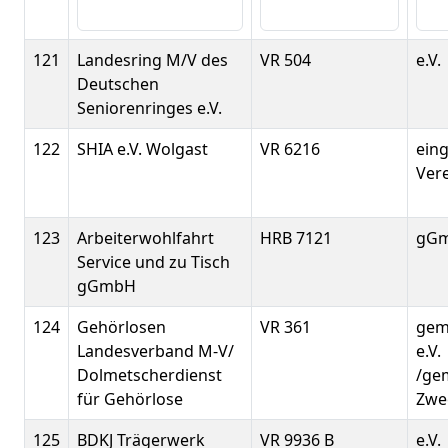
121
Landesring M/V des
VR 504
e.V.
Deutschen
Seniorenringes e.V.
122
SHIA e.V. Wolgast
VR 6216
ein
Ver
123
Arbeiterwohlfahrt
HRB 7121
gG
Service und zu Tisch
gGmbH
124
Gehörlosen
VR 361
gem
Landesverband M-V/
e.V.
Dolmetscherdienst
/ge
für Gehörlose
Zwe
125
BDKJ Trägerwerk
VR 9936 B
e.V.