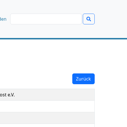
den
Zurück
ost e.V.