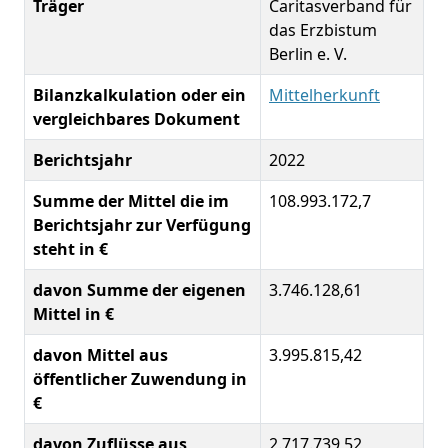
Träger
Caritasverband für
das Erzbistum
Berlin e. V.
Bilanzkalkulation oder ein
Mittelherkunft
vergleichbares Dokument
Berichtsjahr
2022
Summe der Mittel die im
108.993.172,7
Berichtsjahr zur Verfügung
steht in €
davon Summe der eigenen
3.746.128,61
Mittel in €
davon Mittel aus
3.995.815,42
öffentlicher Zuwendung in
€
davon Zuflüsse aus
2.717.739,52