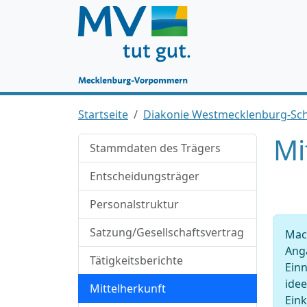
Startseite
Diakonie Westmecklenburg-S
Mi
Stammdaten des Trägers
Entscheidungsträger
Personalstruktur
Satzung/Gesellschaftsvertrag
Mach
Anga
Tätigkeitsberichte
Ein
idee
Mittelherkunft
Ein