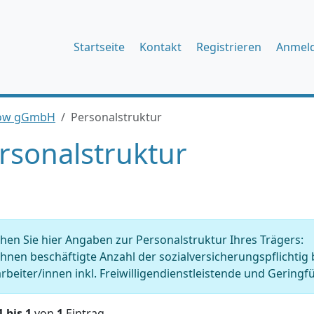
Startseite
Kontakt
Registrieren
Anmel
low gGmbH
Personalstruktur
rsonalstruktur
en Sie hier Angaben zur Personalstruktur Ihres Trägers:
Ihnen beschäftigte Anzahl der sozialversicherungspflichtig
rbeiter/innen inkl. Freiwilligendienstleistende und Geringfü
1 bis 1
von
1
Eintrag.