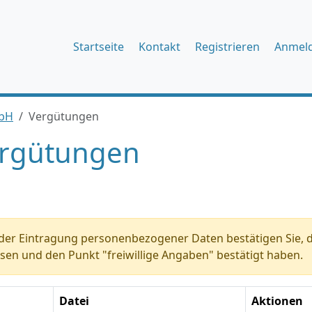
Startseite
Kontakt
Registrieren
Anmel
mbH
Vergütungen
rgütungen
der Eintragung personenbezogener Daten bestätigen Sie, d
sen und den Punkt "freiwillige Angaben" bestätigt haben.
Datei
Aktionen