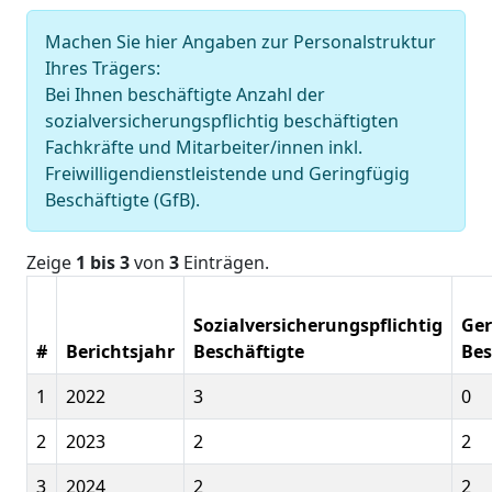
Machen Sie hier Angaben zur Personalstruktur
Ihres Trägers:
Bei Ihnen beschäftigte Anzahl der
sozialversicherungspflichtig beschäftigten
Fachkräfte und Mitarbeiter/innen inkl.
Freiwilligendienstleistende und Geringfügig
Beschäftigte (GfB).
Zeige
1 bis 3
von
3
Einträgen.
Sozialversicherungspflichtig
Ger
#
Berichtsjahr
Beschäftigte
Bes
1
2022
3
0
2
2023
2
2
3
2024
2
2