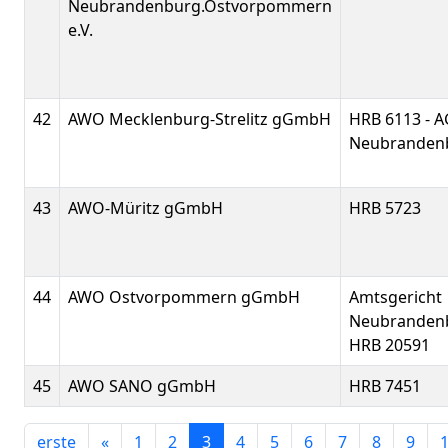
Neubrandenburg.Ostvorpommern
e.V.
42
AWO Mecklenburg-Strelitz gGmbH
HRB 6113 - A
Neubranden
43
AWO-Müritz gGmbH
HRB 5723
44
AWO Ostvorpommern gGmbH
Amtsgericht
Neubranden
HRB 20591
45
AWO SANO gGmbH
HRB 7451
erste
«
1
2
3
4
5
6
7
8
9