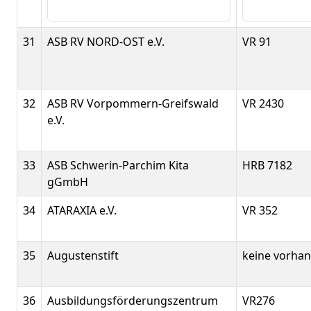
31
ASB RV NORD-OST e.V.
VR 91
32
ASB RV Vorpommern-Greifswald
VR 2430
e.V.
33
ASB Schwerin-Parchim Kita
HRB 7182
gGmbH
34
ATARAXIA e.V.
VR 352
35
Augustenstift
keine vorha
36
Ausbildungsförderungszentrum
VR276