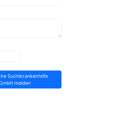
che Suchtkrankenhilfe
gGmbH melden