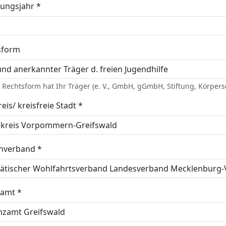
ungsjahr *
sform
Rechtsform hat Ihr Träger (e. V., GmbH, gGmbH, Stiftung, Körpersc
eis/ kreisfreie Stadt *
enverband *
zamt *