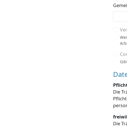
Gemein
Ve
Wer
Arb
Co
Gib
Dat
Pflic
Die Tr
Pflichtangaben enthalten sind, die Dat
freiw
Die Tr