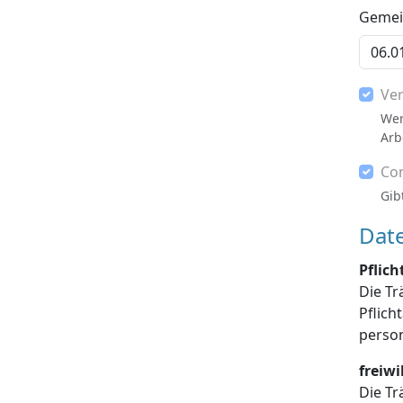
Gemein
Ve
Wer
Arb
Co
Gib
Dat
Pflic
Die Tr
Pflichtangaben enthalten sind, die Dat
freiw
Die Tr