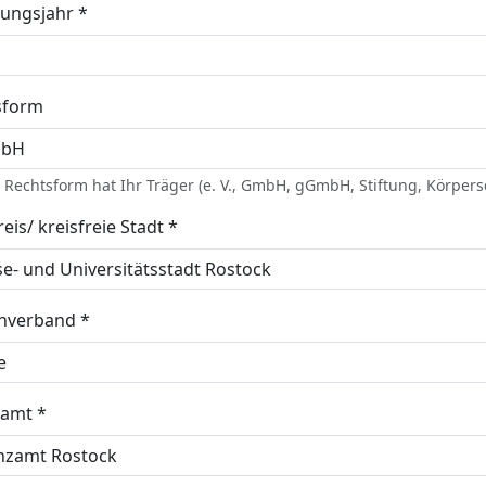
ungsjahr *
sform
Rechtsform hat Ihr Träger (e. V., GmbH, gGmbH, Stiftung, Körpersc
eis/ kreisfreie Stadt *
enverband *
zamt *