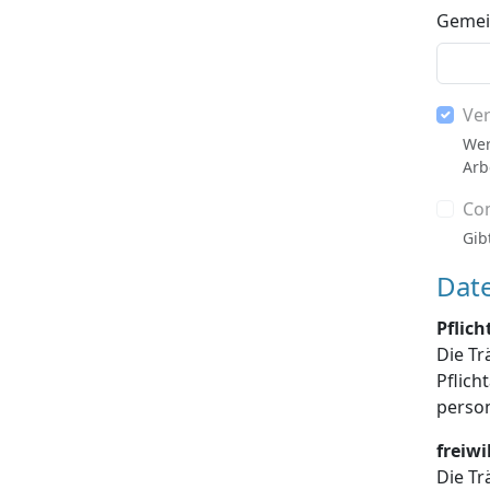
Gemein
Ve
Wer
Arb
Co
Gib
Dat
Pflic
Die Tr
Pflichtangaben enthalten sind, die Dat
freiw
Die Tr