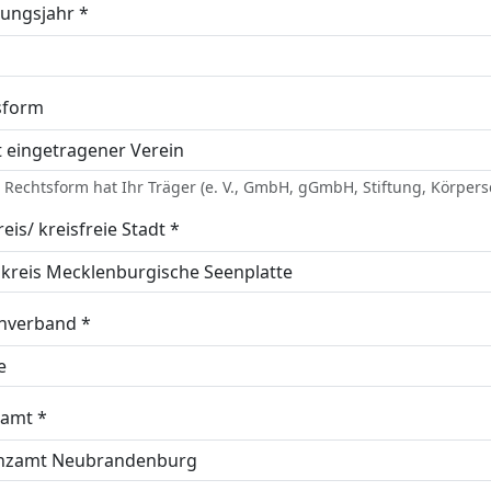
ungsjahr *
sform
Rechtsform hat Ihr Träger (e. V., GmbH, gGmbH, Stiftung, Körpersc
eis/ kreisfreie Stadt *
enverband *
zamt *