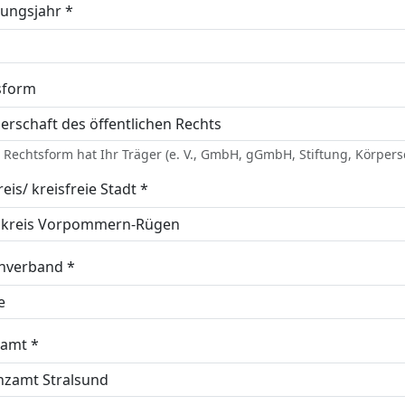
ungsjahr *
sform
Rechtsform hat Ihr Träger (e. V., GmbH, gGmbH, Stiftung, Körpersc
eis/ kreisfreie Stadt *
enverband *
zamt *