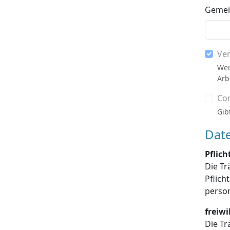
Gemein
Ve
Wer
Arb
Co
Gib
Dat
Pflic
Die Tr
Pflichtangaben enthalten sind, die Dat
freiw
Die Tr