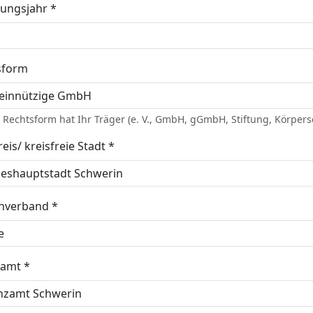
ungsjahr *
sform
Rechtsform hat Ihr Träger (e. V., GmbH, gGmbH, Stiftung, Körpersc
eis/ kreisfreie Stadt *
enverband *
zamt *