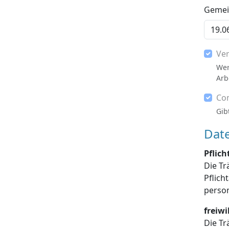
Gemein
Ve
Wer
Arb
Co
Gib
Dat
Pflic
Die Tr
Pflichtangaben enthalten sind, die Dat
freiw
Die Tr