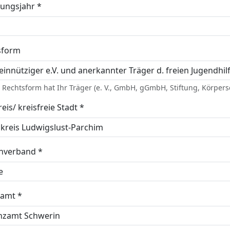
ungsjahr *
sform
Rechtsform hat Ihr Träger (e. V., GmbH, gGmbH, Stiftung, Körpersc
eis/ kreisfreie Stadt *
enverband *
zamt *