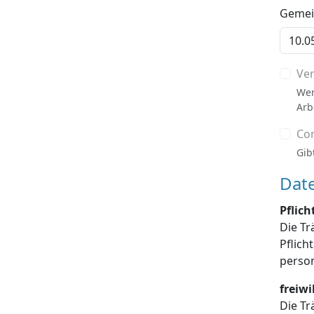
Gemein
Ve
Wer
Arb
Co
Gib
Dat
Pflic
Die Tr
Pflichtangaben enthalten sind, die Dat
freiw
Die Tr