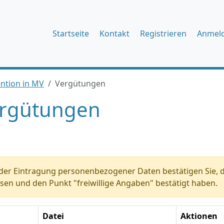
Startseite
Kontakt
Registrieren
Anmel
ention in MV
Vergütungen
rgütungen
der Eintragung personenbezogener Daten bestätigen Sie, d
sen und den Punkt "freiwillige Angaben" bestätigt haben.
Datei
Aktionen