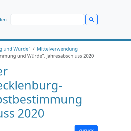
den
ng und Würde"
Mittelverwendung
timmung und Würde", Jahresabschluss 2020
er
ecklenburg-
lbstbestimmung
uss 2020
Zurück