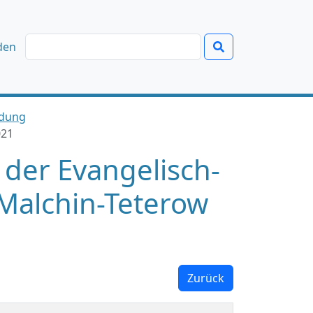
den
ndung
021
k der Evangelisch-
Malchin-Teterow
Zurück