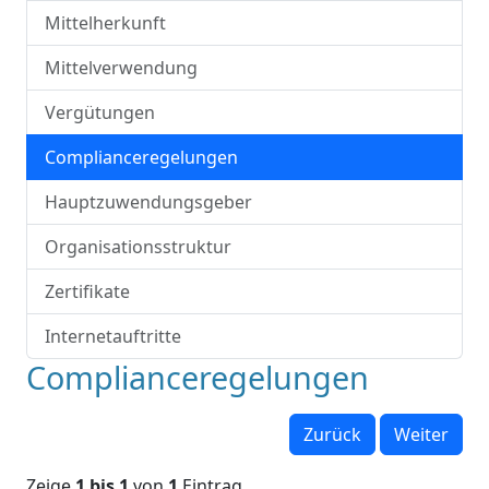
Mittelherkunft
Mittelverwendung
Vergütungen
Complianceregelungen
Hauptzuwendungsgeber
Organisationsstruktur
Zertifikate
Internetauftritte
Complianceregelungen
Zurück
Weiter
Zeige
1 bis 1
von
1
Eintrag.