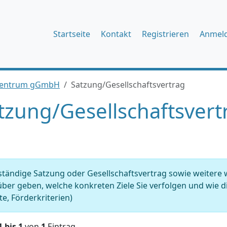
Startseite
Kontakt
Registrieren
Anmel
ezentrum gGmbH
Satzung/Gesellschaftsvertrag
tzung/Gesellschaftsvert
ständige Satzung oder Gesellschaftsvertrag sowie weitere
ber geben, welche konkreten Ziele Sie verfolgen und wie dies
e, Förderkriterien)
1 bis 1
von
1
Eintrag.