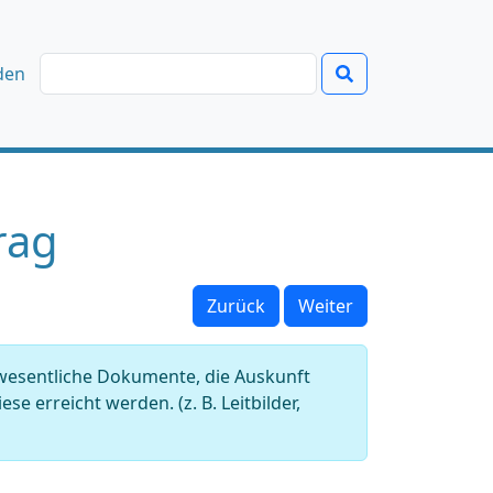
den
rag
Zurück
Weiter
 wesentliche Dokumente, die Auskunft
e erreicht werden. (z. B. Leitbilder,