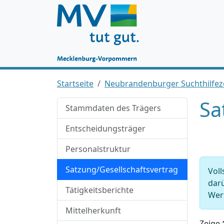
Startseite
Neubrandenburger Suchthilf
Sa
Stammdaten des Trägers
Entscheidungsträger
Personalstruktur
Satzung/Gesellschaftsvertrag
Voll
darü
Tätigkeitsberichte
Wert
Mittelherkunft
Zeige