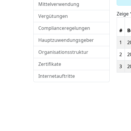
Mittelverwendung
Zeige
Vergütungen
Complianceregelungen
#
B
Hauptzuwendungsgeber
1
2
Organisationsstruktur
2
2
Zertifikate
3
2
Internetauftritte