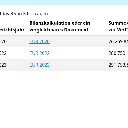
1 bis 3
von
3
Einträgen.
Bilanzkalkulation oder ein
Summe de
erichtsjahr
vergleichbares Dokument
zur Verf
020
EÜR 2020
76.269,8
022
EÜR 2022
280.750
023
EÜR 2023
251.753,