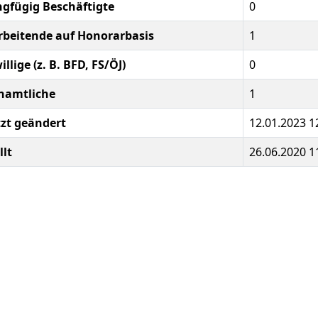
ngfügig Beschäftigte
0
rbeitende auf Honorarbasis
1
illige (z. B. BFD, FS/ÖJ)
0
namtliche
1
tzt geändert
12.01.2023 1
llt
26.06.2020 1