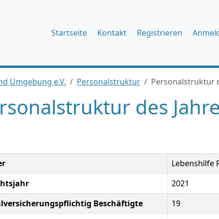
Startseite
Kontakt
Registrieren
Anmel
und Umgebung e.V.
Personalstruktur
Personalstruktur 
rsonalstruktur des Jahr
er
Lebenshilfe
chtsjahr
2021
alversicherungspflichtig Beschäftigte
19