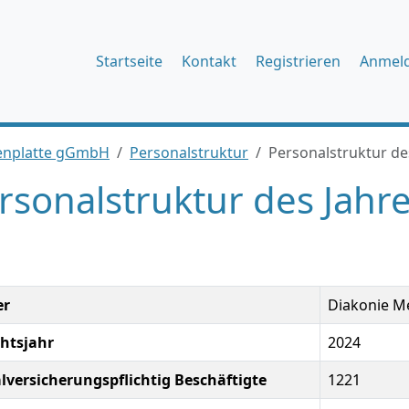
Startseite
Kontakt
Registrieren
Anmel
eenplatte gGmbH
Personalstruktur
Personalstruktur de
rsonalstruktur des Jahr
er
Diakonie M
chtsjahr
2024
alversicherungspflichtig Beschäftigte
1221