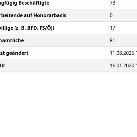
ngfügig Beschäftigte
73
rbeitende auf Honorarbasis
0
illige (z. B. BFD, FS/ÖJ)
17
namtliche
81
tzt geändert
11.08.2025 
llt
16.01.2020 