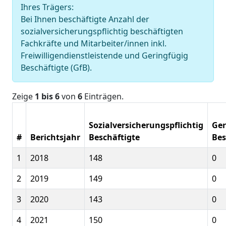
Ihres Trägers:
Bei Ihnen beschäftigte Anzahl der
sozialversicherungspflichtig beschäftigten
Fachkräfte und Mitarbeiter/innen inkl.
Freiwilligendienstleistende und Geringfügig
Beschäftigte (GfB).
Zeige
1 bis 6
von
6
Einträgen.
Sozialversicherungspflichtig
Ger
#
Berichtsjahr
Beschäftigte
Bes
1
2018
148
0
2
2019
149
0
3
2020
143
0
4
2021
150
0