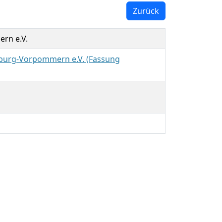
Zurück
rn e.V.
burg-Vorpommern e.V. (Fassung