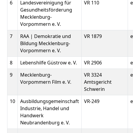
6
Landesvereinigung für
VR 110
e
Gesundheitsförderung
Mecklenburg-
Vorpommern e. V.
7
RAA | Demokratie und
VR 1879
e
Bildung Mecklenburg-
Vorpommern e. V.
8
Lebenshilfe Güstrow e. V.
VR 2906
e
9
Mecklenburg-
VR 3324
e
Vorpommern Film e. V.
Amtsgericht
Schwerin
10
Ausbildungsgemeinschaft
VR-249
e
Industrie, Handel und
Handwerk
Neubrandenburg e. V.