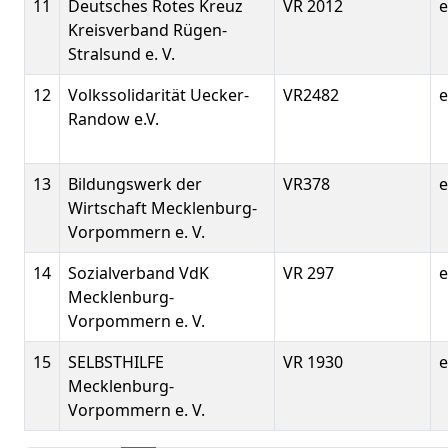
11
Deutsches Rotes Kreuz
VR 2012
e
Kreisverband Rügen-
Stralsund e. V.
12
Volkssolidarität Uecker-
VR2482
e
Randow e.V.
13
Bildungswerk der
VR378
e
Wirtschaft Mecklenburg-
Vorpommern e. V.
14
Sozialverband VdK
VR 297
e
Mecklenburg-
Vorpommern e. V.
15
SELBSTHILFE
VR 1930
e
Mecklenburg-
Vorpommern e. V.