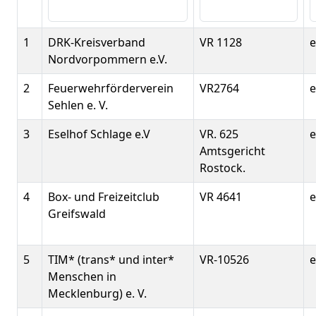
1
DRK-Kreisverband
VR 1128
e
Nordvorpommern e.V.
2
Feuerwehrförderverein
VR2764
e
Sehlen e. V.
3
Eselhof Schlage e.V
VR. 625
e
Amtsgericht
Rostock.
4
Box- und Freizeitclub
VR 4641
e
Greifswald
5
TIM* (trans* und inter*
VR-10526
e
Menschen in
Mecklenburg) e. V.