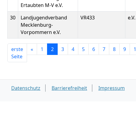
Ertaubten M-V e.V.
30
Landjugendverband
VR433
e.V.
Mecklenburg-
Vorpommern e.V.
erste
«
1
2
3
4
5
6
7
8
9
Seite
Datenschutz
Barrierefreiheit
Impressum