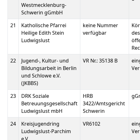
Westmecklenburg-
Schwerin gGmbH
21
Katholische Pfarrei
keine Nummer
Kör
Heilige Edith Stein
verfügbar
des
Ludwigslust
öff
Rec
22
Jugend-, Kultur- und
VR Nr.: 35138 B
ein
Bildungsarbeit in Berlin
Ver
und Schlowe e.V.
(JKBBS)
23
DRK Soziale
HRB
gG
Betreuungsgesellschaft
3422/Amtsgericht
Ludwigslust mbH
Schwerin
24
Kreisjugendring
VR6102
ein
Ludwigslust-Parchim
Ver
e.V.