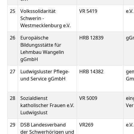
25
Volkssolidarität
VR 5419
e.V.
Schwerin -
Westmecklenburg e.V.
26
Europäische
HRB 12839
gG
Bildungsstätte für
Lehmbau Wangelin
gGmbH
27
Ludwigsluster Pflege-
HRB 14382
gem
und Service gGmbH
Gm
28
Sozialdienst
VR 5009
ein
katholischer Frauen e.V.
Ver
Ludwigslust
29
DSB Landesverband
VR269
e.V.
der Schwerhörigen und