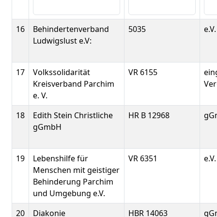
16
Behindertenverband
5035
e.V.
Ludwigslust e.V:
17
Volkssolidarität
VR 6155
ein
Kreisverband Parchim
Ver
e. V.
18
Edith Stein Christliche
HR B 12968
gG
gGmbH
19
Lebenshilfe für
VR 6351
e.V.
Menschen mit geistiger
Behinderung Parchim
und Umgebung e.V.
20
Diakonie
HBR 14063
gG