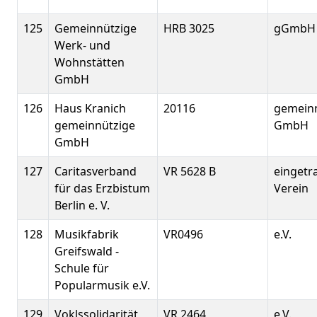
125
Gemeinnützige
HRB 3025
gGmbH
Werk- und
Wohnstätten
GmbH
126
Haus Kranich
20116
gemein
gemeinnützige
GmbH
GmbH
127
Caritasverband
VR 5628 B
eingetr
für das Erzbistum
Verein
Berlin e. V.
128
Musikfabrik
VR0496
e.V.
Greifswald -
Schule für
Popularmusik e.V.
129
Voklssolidarität
VR 2464
e.V.