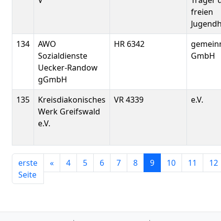
V
Träger d
freien
Jugendh
134
AWO
HR 6342
gemein
Sozialdienste
GmbH
Uecker-Randow
gGmbH
135
Kreisdiakonisches
VR 4339
e.V.
Werk Greifswald
e.V.
erste
«
4
5
6
7
8
9
10
11
12
Seite