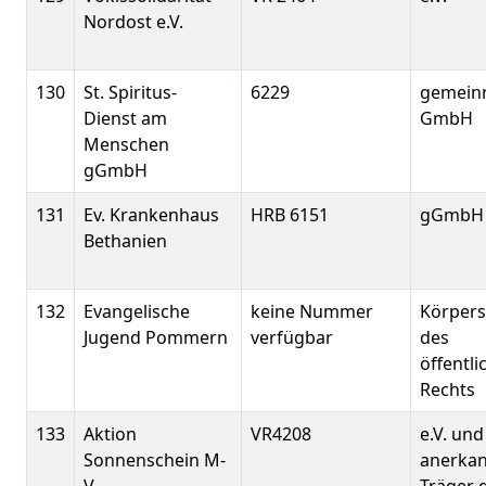
Nordost e.V.
130
St. Spiritus-
6229
gemein
Dienst am
GmbH
Menschen
gGmbH
131
Ev. Krankenhaus
HRB 6151
gGmbH
Bethanien
132
Evangelische
keine Nummer
Körpers
Jugend Pommern
verfügbar
des
öffentli
Rechts
133
Aktion
VR4208
e.V. und
Sonnenschein M-
anerkan