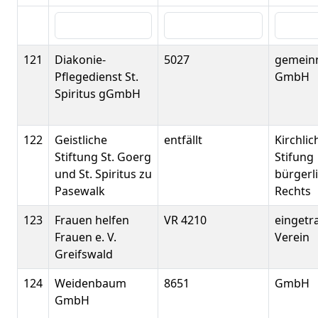
121
Diakonie-
5027
gemein
Pflegedienst St.
GmbH
Spiritus gGmbH
122
Geistliche
entfällt
Kirchlic
Stiftung St. Goerg
Stifung
und St. Spiritus zu
bürgerl
Pasewalk
Rechts
123
Frauen helfen
VR 4210
eingetr
Frauen e. V.
Verein
Greifswald
124
Weidenbaum
8651
GmbH
GmbH