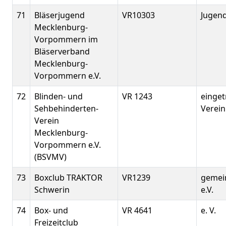
71
Bläserjugend
VR10303
Jugen
Mecklenburg-
Vorpommern im
Bläserverband
Mecklenburg-
Vorpommern e.V.
72
Blinden- und
VR 1243
einge
Sehbehinderten-
Verein
Verein
Mecklenburg-
Vorpommern e.V.
(BSVMV)
73
Boxclub TRAKTOR
VR1239
gemei
Schwerin
e.V.
74
Box- und
VR 4641
e. V.
Freizeitclub