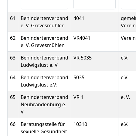
61
Behindertenverband
4041
gemei
e. V. Grevesmühlen
Verein
62
Behindertenverband
VR4041
Verein
e. V. Grevesmühlen
63
Behindertenverband
VR 5035
e.V.
Ludwigslust e. V.
64
Behindertenverband
5035
e.V.
Ludwigslust e.V:
65
Behindertenverband
VR 1
e. V.
Neubrandenburg e.
V.
66
Beratungsstelle für
10310
e.V.
sexuelle Gesundheit