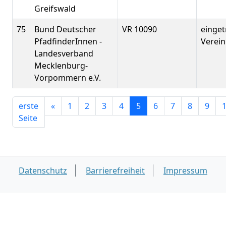
Greifswald
75
Bund Deutscher
VR 10090
einge
PfadfinderInnen -
Verein
Landesverband
Mecklenburg-
Vorpommern e.V.
erste
«
1
2
3
4
5
6
7
8
9
Seite
Datenschutz
Barrierefreiheit
Impressum