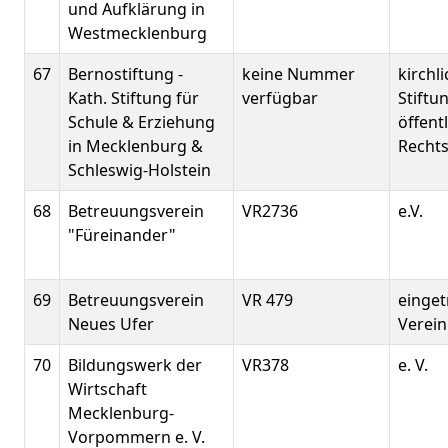
und Aufklärung in
Westmecklenburg
67
Bernostiftung -
keine Nummer
kirchl
Kath. Stiftung für
verfügbar
Stiftu
Schule & Erziehung
öffent
in Mecklenburg &
Recht
Schleswig-Holstein
68
Betreuungsverein
VR2736
e.V.
"Füreinander"
69
Betreuungsverein
VR 479
einge
Neues Ufer
Verein 
70
Bildungswerk der
VR378
e. V.
Wirtschaft
Mecklenburg-
Vorpommern e. V.