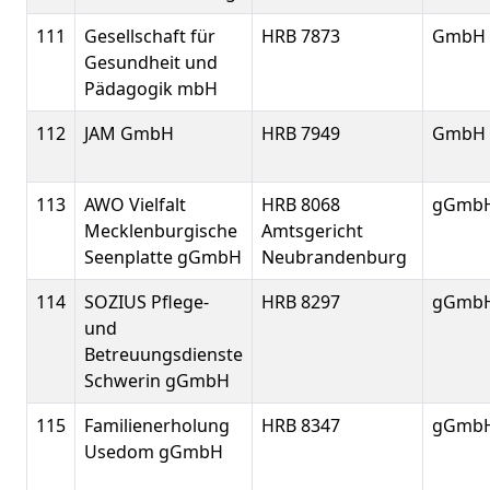
111
Gesellschaft für
HRB 7873
GmbH
Gesundheit und
Pädagogik mbH
112
JAM GmbH
HRB 7949
GmbH
113
AWO Vielfalt
HRB 8068
gGmb
Mecklenburgische
Amtsgericht
Seenplatte gGmbH
Neubrandenburg
114
SOZIUS Pflege-
HRB 8297
gGmb
und
Betreuungsdienste
Schwerin gGmbH
115
Familienerholung
HRB 8347
gGmb
Usedom gGmbH