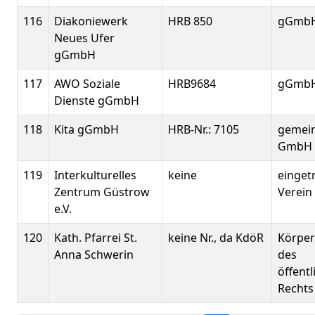
116
Diakoniewerk
HRB 850
gGmb
Neues Ufer
gGmbH
117
AWO Soziale
HRB9684
gGmb
Dienste gGmbH
118
Kita gGmbH
HRB-Nr.: 7105
gemein
GmbH
119
Interkulturelles
keine
einget
Zentrum Güstrow
Verein 
e.V.
120
Kath. Pfarrei St.
keine Nr., da KdöR
Körper
Anna Schwerin
des
öffent
Rechts