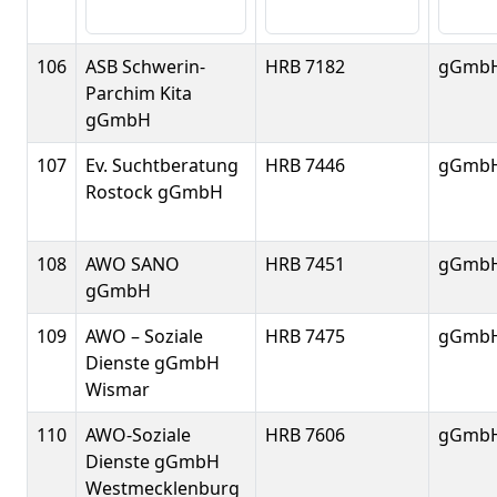
106
ASB Schwerin-
HRB 7182
gGmb
Parchim Kita
gGmbH
107
Ev. Suchtberatung
HRB 7446
gGmb
Rostock gGmbH
108
AWO SANO
HRB 7451
gGmb
gGmbH
109
AWO – Soziale
HRB 7475
gGmb
Dienste gGmbH
Wismar
110
AWO-Soziale
HRB 7606
gGmb
Dienste gGmbH
Westmecklenburg