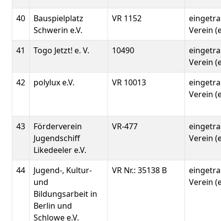
40
Bauspielplatz
VR 1152
eingetr
Schwerin e.V.
Verein (e
41
Togo Jetzt! e. V.
10490
eingetr
Verein (e
42
polylux e.V.
VR 10013
eingetr
Verein (e
43
Förderverein
VR-477
eingetr
Jugendschiff
Verein (e
Likedeeler e.V.
44
Jugend-, Kultur-
VR Nr.: 35138 B
eingetr
und
Verein (e
Bildungsarbeit in
Berlin und
Schlowe e.V.