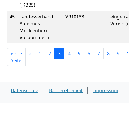
(JKBBS)
45
Landesverband
VR10133
eingetr
Autismus
Verein (e
Mecklenburg-
Vorpommern
erste
«
1
2
3
4
5
6
7
8
9
Seite
Datenschutz
Barrierefreiheit
Impressum