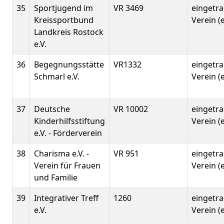
35
Sportjugend im
VR 3469
eingetr
Kreissportbund
Verein (e
Landkreis Rostock
e.V.
36
Begegnungsstätte
VR1332
eingetr
Schmarl e.V.
Verein (e
37
Deutsche
VR 10002
eingetr
Kinderhilfsstiftung
Verein (e
e.V. - Förderverein
38
Charisma e.V. -
VR 951
eingetr
Verein für Frauen
Verein (e
und Familie
39
Integrativer Treff
1260
eingetr
e.V.
Verein (e