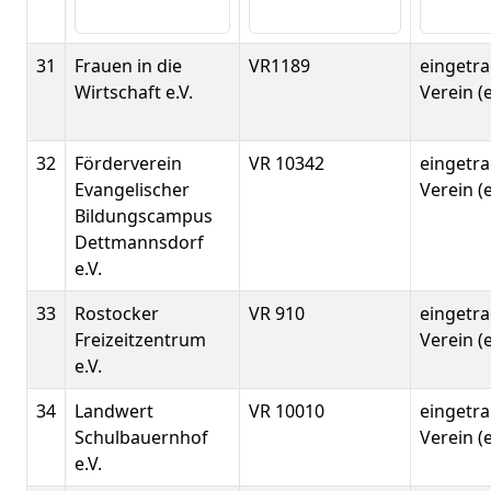
31
Frauen in die
VR1189
eingetr
Wirtschaft e.V.
Verein (e
32
Förderverein
VR 10342
eingetr
Evangelischer
Verein (e
Bildungscampus
Dettmannsdorf
e.V.
33
Rostocker
VR 910
eingetr
Freizeitzentrum
Verein (e
e.V.
34
Landwert
VR 10010
eingetr
Schulbauernhof
Verein (e
e.V.