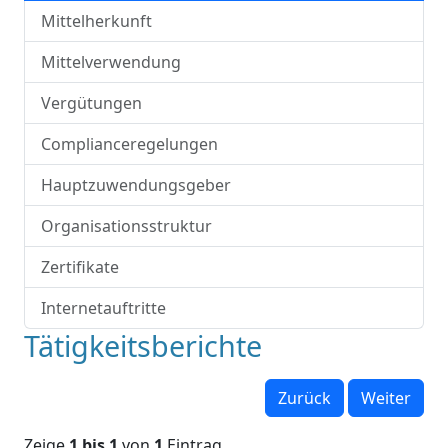
Mittelherkunft
Mittelverwendung
Vergütungen
Complianceregelungen
Hauptzuwendungsgeber
Organisationsstruktur
Zertifikate
Internetauftritte
Tätigkeitsberichte
Zurück
Weiter
Zeige
1 bis 1
von
1
Eintrag.