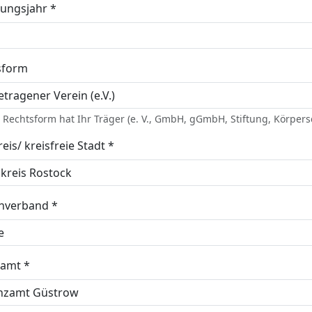
ungsjahr *
sform
Rechtsform hat Ihr Träger (e. V., GmbH, gGmbH, Stiftung, Körpersc
eis/ kreisfreie Stadt *
enverband *
zamt *