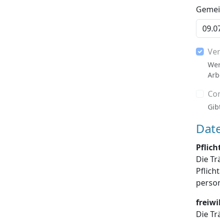
Gemein
Ve
Wer
Arb
Co
Gib
Dat
Pflic
Die Tr
Pflichtangaben enthalten sind, die Dat
freiw
Die Tr