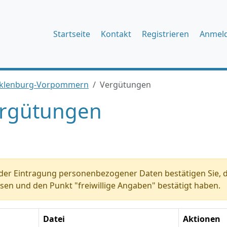
Startseite
Kontakt
Registrieren
Anmel
ecklenburg-Vorpommern
Vergütungen
rgütungen
der Eintragung personenbezogener Daten bestätigen Sie, d
sen und den Punkt "freiwillige Angaben" bestätigt haben.
Datei
Aktionen