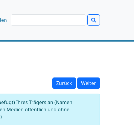
den
Zurück
Weiter
befugt) Ihres Trägers an (Namen
alen Medien öffentlich und ohne
)