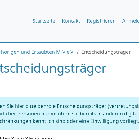
Startseite
Kontakt
Registrieren
Anmel
hörigen und Ertaubten M-V e.V.
Entscheidungsträger
tscheidungsträger
n Sie hier bitte den/die Entscheidungsträger (vertretungs
rlicher Personen nur insofern sie bereits in anderen digit
chränkungen kenntlich sind oder eine Einwilligung vorliegt.
1 bis 3
von
3
Einträgen.