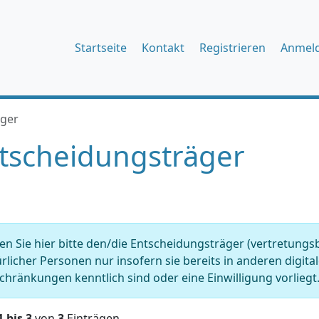
Startseite
Kontakt
Registrieren
Anmel
äger
tscheidungsträger
n Sie hier bitte den/die Entscheidungsträger (vertretungs
rlicher Personen nur insofern sie bereits in anderen digit
chränkungen kenntlich sind oder eine Einwilligung vorliegt.
1 bis 3
von
3
Einträgen.