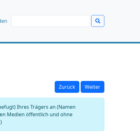
den
Zurück
Weiter
befugt) Ihres Trägers an (Namen
alen Medien öffentlich und ohne
)