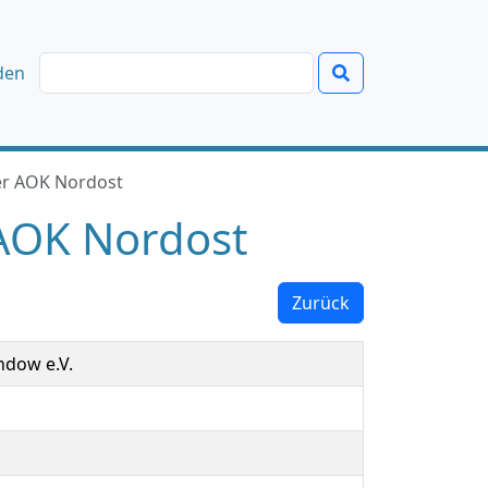
den
r AOK Nordost
AOK Nordost
Zurück
ndow e.V.