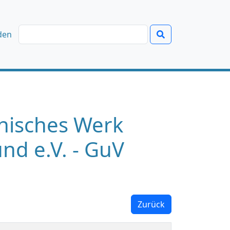
den
onisches Werk
und e.V. - GuV
Zurück