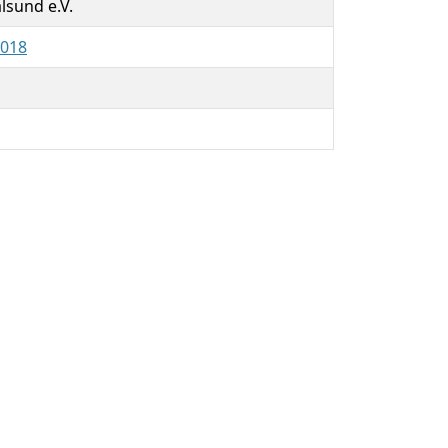
lsund e.V.
2018