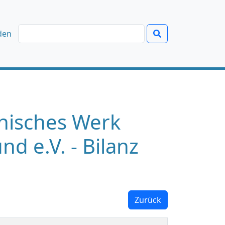
den
onisches Werk
nd e.V. - Bilanz
Zurück