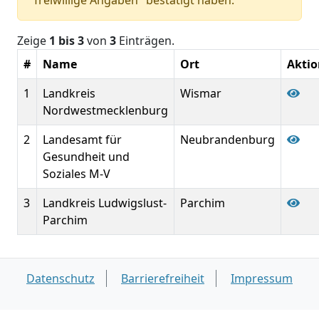
"freiwillige Angaben" bestätigt haben.
Zeige
1 bis 3
von
3
Einträgen.
#
Name
Ort
Akti
1
Landkreis
Wismar
Nordwestmecklenburg
2
Landesamt für
Neubrandenburg
Gesundheit und
Soziales M-V
3
Landkreis Ludwigslust-
Parchim
Parchim
Datenschutz
Barrierefreiheit
Impressum