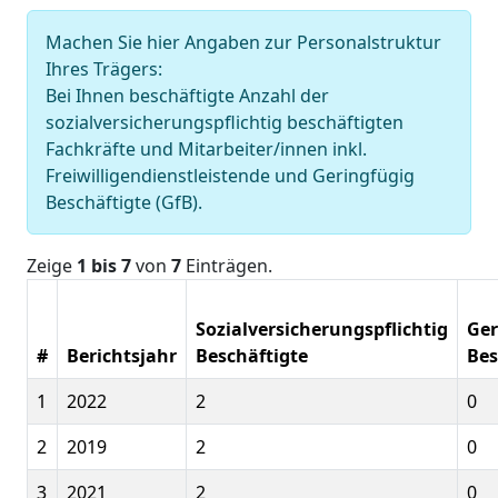
Machen Sie hier Angaben zur Personalstruktur
Ihres Trägers:
Bei Ihnen beschäftigte Anzahl der
sozialversicherungspflichtig beschäftigten
Fachkräfte und Mitarbeiter/innen inkl.
Freiwilligendienstleistende und Geringfügig
Beschäftigte (GfB).
Zeige
1 bis 7
von
7
Einträgen.
Sozialversicherungspflichtig
Ger
#
Berichtsjahr
Beschäftigte
Bes
1
2022
2
0
2
2019
2
0
3
2021
2
0