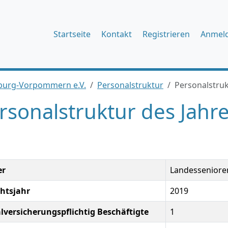
Startseite
Kontakt
Registrieren
Anmel
burg-Vorpommern e.V.
Personalstruktur
Personalstruk
rsonalstruktur des Jahr
er
Landesseniore
chtsjahr
2019
alversicherungspflichtig Beschäftigte
1