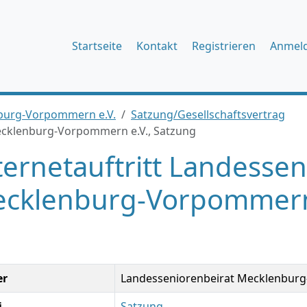
Startseite
Kontakt
Registrieren
Anmel
burg-Vorpommern e.V.
Satzung/Gesellschaftsvertrag
Mecklenburg-Vorpommern e.V., Satzung
ternetauftritt Landessen
cklenburg-Vorpommern 
er
Landesseniorenbeirat Mecklenburg
i
Satzung