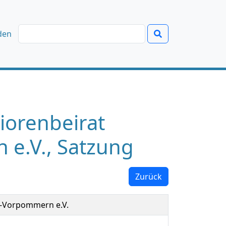
den
iorenbeirat
e.V., Satzung
Zurück
-Vorpommern e.V.