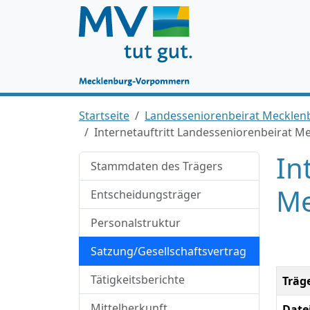
Startseite
Landesseniorenbeirat Mecklen
Internetauftritt Landesseniorenbeirat 
In
Stammdaten des Trägers
Me
Entscheidungsträger
Personalstruktur
Satzung/Gesellschaftsvertrag
Tätigkeitsberichte
Träg
Mittelherkunft
Date